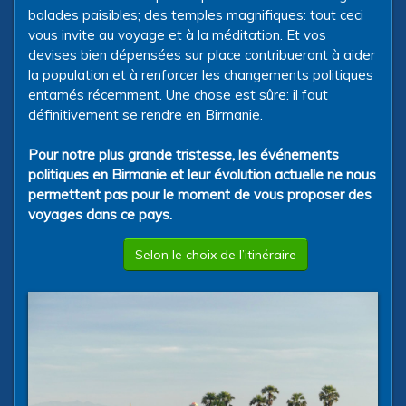
balades paisibles; des temples magnifiques: tout ceci
vous invite au voyage et à la méditation. Et vos
devises bien dépensées sur place contribueront à aider
la population et à renforcer les changements politiques
entamés récemment. Une chose est sûre: il faut
définitivement se rendre en Birmanie.
Pour notre plus grande tristesse, les événements
politiques en Birmanie et leur évolution actuelle ne nous
permettent pas pour le moment de vous proposer des
voyages dans ce pays.
Selon le choix de l’itinéraire