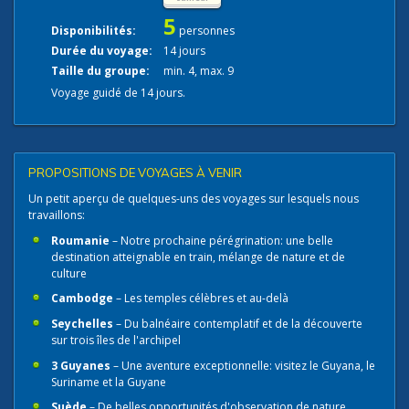
5
Disponibilités:
personnes
Durée du voyage:
14 jours
Taille du groupe:
min. 4, max. 9
Voyage guidé de 14 jours.
PROPOSITIONS DE VOYAGES À VENIR
Un petit aperçu de quelques-uns des voyages sur lesquels nous
travaillons:
Roumanie
– Notre prochaine pérégrination: une belle
destination atteignable en train, mélange de nature et de
culture
Cambodge
– Les temples célèbres et au-delà
Seychelles
– Du balnéaire contemplatif et de la découverte
sur trois îles de l'archipel
3 Guyanes
– Une aventure exceptionnelle: visitez le Guyana, le
Suriname et la Guyane
Suède
– De belles opportunités d'observation de nature