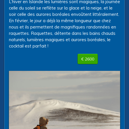
L’hiver en Islande les lumières sont magiques, la journée
celle du soleil se reflète sur la glace et la neige, et le
soir celle des aurores boréales envoûtent littéralement.
En février, le jour a déjà la même longueur que chez
nous et ils permettent de magnifiques randonnées en
raquettes. Raquettes, détente dans les bains chauds
naturels, lumières magiques et aurores boréales, le
cocktail est parfait !
€ 2600