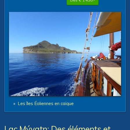
Dès € 1'430.-
»
Les îles Éoliennes en caïque
Lac Mývatn: Des éléments et