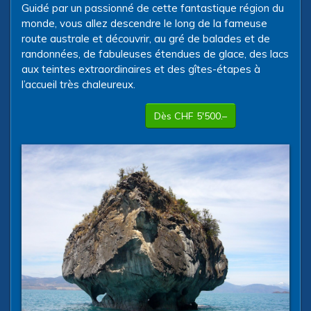
Guidé par un passionné de cette fantastique région du
monde, vous allez descendre le long de la fameuse
route australe et découvrir, au gré de balades et de
randonnées, de fabuleuses étendues de glace, des lacs
aux teintes extraordinaires et des gîtes-étapes à
l’accueil très chaleureux.
Dès CHF 5'500.–