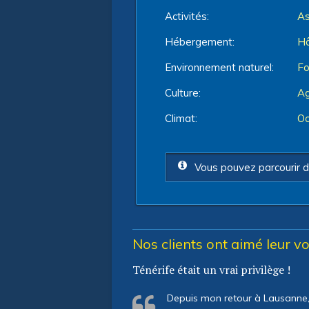
Activités:
As
Hébergement:
Hô
Environnement naturel:
Fo
Culture:
Ag
Climat:
Oc
Vous pouvez parcourir d
Nos clients ont aimé leur v
Ténérife était un vrai privilège !
Depuis mon retour à Lausanne, j