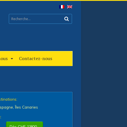
nous
Contactez-nous
tinations:
spagne
,
Îles Canaries
:
Dès CHF 1'800.–