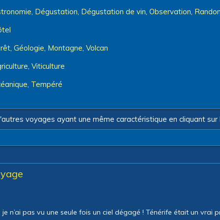
tronomie
,
Dégustation
,
Dégustation de vin
,
Observation
,
Rando
tel
rêt
,
Géologie
,
Montagne
,
Volcan
riculture
,
Viticulture
éanique
,
Tempéré
'autres voyages ayant une même caractéristique en cliquant sur 
oyage
e n’ai pas vu une seule fois un ciel dégagé ! Ténérife était un vrai p