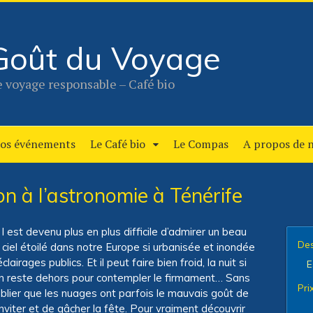
Goût du Voyage
 voyage responsable – Café bio
os événements
Le Café bio
Le Compas
A propos de 
on à l’astronomie à Ténérife
l est devenu plus en plus difficile d’admirer un beau
Des
ciel étoilé dans notre Europe si urbanisée et inondée
éclairages publics. Et il peut faire bien froid, la nuit si
E
on reste dehors pour contempler le firmament… Sans
Prix
blier que les nuages ont parfois le mauvais goût de
inviter et de gâcher la fête. Pour vraiment découvrir