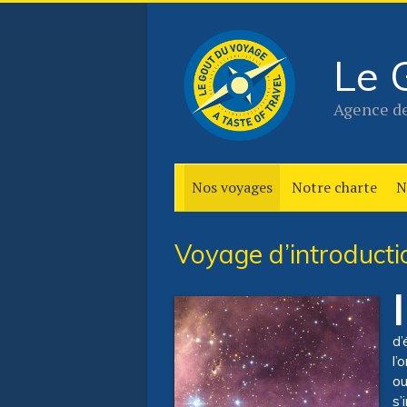
Le 
Agence de
Nos voyages
Notre charte
N
Voyage d’introducti
I
d’
l’
ou
s’