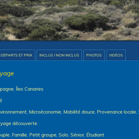
DÉPARTS ET PRIX
INCLUS / NON INCLUS
PHOTOS
VIDÉOS
oyage
spagne
,
Îles Canaries
é
vironnement
,
Microéconomie
,
Mobilité douce
,
Provenance locale
,
yage découverte
uple
,
Famille
,
Petit groupe
,
Solo
,
Sénior
,
Étudiant