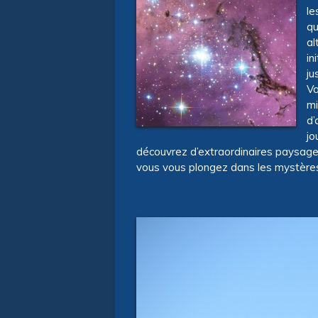
le
qu
al
in
ju
Vo
mi
d’
jo
découvrez d’extraordinaires paysage
vous vous plongez dans les mystères 