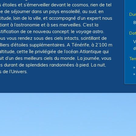
s étoiles et s’émerveiller devant le cosmos, rien de tel
e de séjourner dans un pays ensoleillé, au sud, en
Dur
titude, loin de la ville, et accompagné d’un expert nous
8
itiant à l’astronomie et à ses merveilles. C’est la
stification de ce nouveau concept: le
voyage astro
.
Dat
us vous rendez sous des ciels intacts, scintillant de
V
lliers d’étoiles supplémentaires. A Ténérife, à 2’100 m
d
altitude, cette île privilégiée de l’océan Atlantique qui
uit d’un des meilleurs ciels du monde. La journée, vous
Ten
s durant de splendides randonnées à pied. La nuit,
de l’Univers.