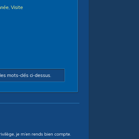
nnée
,
Visite
les mots-clés ci-dessus.
rivilège, je m’en rends bien compte.