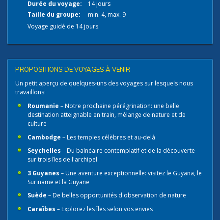
Durée du voyage:
14 jours
Taille du groupe:
min. 4, max. 9
Voyage guidé de 14 jours.
PROPOSITIONS DE VOYAGES À VENIR
Un petit aperçu de quelques-uns des voyages sur lesquels nous
travaillons:
Roumanie
– Notre prochaine pérégrination: une belle
destination atteignable en train, mélange de nature et de
culture
Cambodge
– Les temples célèbres et au-delà
Seychelles
– Du balnéaire contemplatif et de la découverte
sur trois îles de l'archipel
3 Guyanes
– Une aventure exceptionnelle: visitez le Guyana, le
Suriname et la Guyane
Suède
– De belles opportunités d'observation de nature
Caraïbes
– Explorez les îles selon vos envies