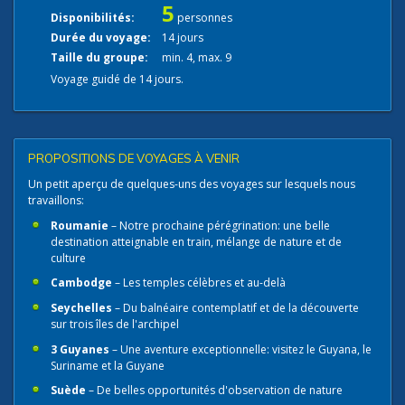
5
Disponibilités:
personnes
Durée du voyage:
14 jours
Taille du groupe:
min. 4, max. 9
Voyage guidé de 14 jours.
PROPOSITIONS DE VOYAGES À VENIR
Un petit aperçu de quelques-uns des voyages sur lesquels nous
travaillons:
Roumanie
– Notre prochaine pérégrination: une belle
destination atteignable en train, mélange de nature et de
culture
Cambodge
– Les temples célèbres et au-delà
Seychelles
– Du balnéaire contemplatif et de la découverte
sur trois îles de l'archipel
3 Guyanes
– Une aventure exceptionnelle: visitez le Guyana, le
Suriname et la Guyane
Suède
– De belles opportunités d'observation de nature