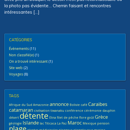
la photo pas évidente… Chemin faisant et rencontres
intéressantes […]
CATÉGORIES
Événements
(11)
Non classifié(e)
(1)
On a trouvé intéressant
(1)
Site web
(2)
Voyages
(8)
TAGS
annonce
Caraïbes
Afrique du Sud
Amazonie
Bolivie
café
catamaran
civilisation tiwanaku
conférence
cérémonie
dauphin
détente
Grèce
désert
Etna
filet de pêche
flore
goût
Islande
Maroc
géologie
lac Titicaca
La Paz
Mexique
pension
plage