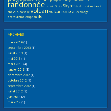
plantes médicinales
plongeur
plongée sous-marine
randonnée
Skyros
requin
Sicile
trek
trekking
trek à
volcan
volcanisme
cheval
tuba
voile
VTT
écolodge
île
écotourisme
éruption
ARCHIVES
mars 2019
(1)
septembre 2013
(1)
juillet 2013
(1)
mai 2013
(1)
mars 2013
(4)
janvier 2013
(3)
décembre 2012
(1)
octobre 2012
(1)
septembre 2012
(1)
juillet 2012
(3)
juin 2012
(2)
mai 2012
(1)