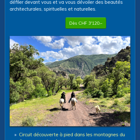
défiler devant vous et va vous dévoiler des beautés
architecturales, spirituelles et naturelles.
Dès CHF 3'120.–
»
Circuit découverte à pied dans les montagnes du