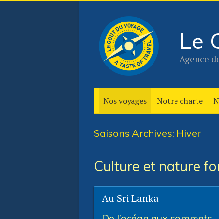
Le 
Agence de
Nos voyages
Notre charte
N
Saisons Archives: Hiver
Culture et nature f
Au Sri Lanka
De l’océan aux sommets