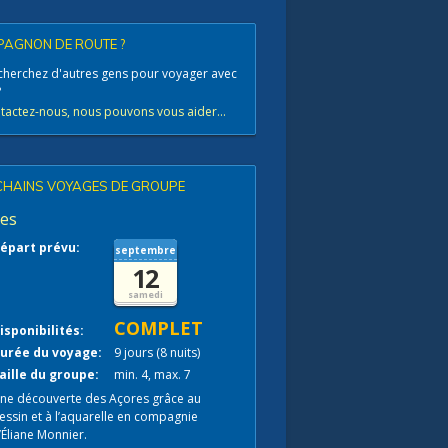
AGNON DE ROUTE ?
cherchez d'autres gens pour voyager avec
?
tactez-nous, nous pouvons vous aider...
HAINS VOYAGES DE GROUPE
es
épart prévu:
septembre
12
samedi
COMPLET
isponibilités:
urée du voyage:
9 jours (8 nuits)
aille du groupe:
min. 4, max. 7
ne découverte des Açores grâce au
essin et à l’aquarelle en compagnie
’Éliane Monnier.