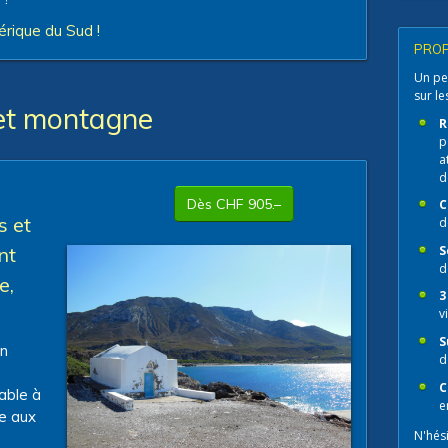
érique du Sud !
PROP
Un pe
sur le
 et montagne
R
p
a
d
Dès CHF 905.–
C
s et
d
S
nt
d
e,
3
v
S
un
d
C
able à
e
te aux
N'hési