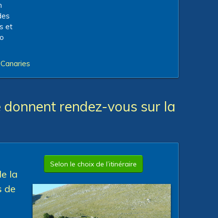
n
des
s et
ro
s Canaries
se donnent rendez-vous sur la
Selon le choix de l’itinéraire
de la
s de