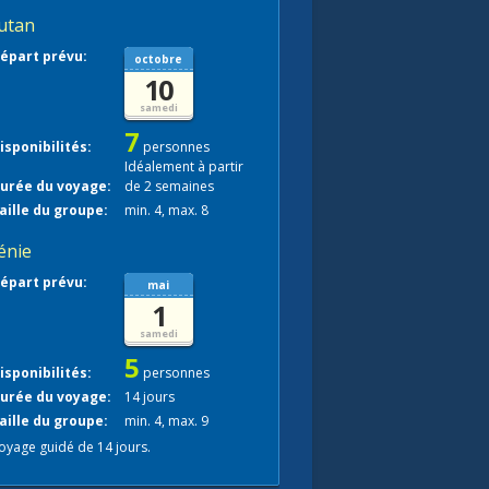
utan
épart prévu:
octobre
10
samedi
7
isponibilités:
personnes
Idéalement à partir
urée du voyage:
de 2 semaines
aille du groupe:
min. 4, max. 8
énie
épart prévu:
mai
1
samedi
5
isponibilités:
personnes
urée du voyage:
14 jours
aille du groupe:
min. 4, max. 9
oyage guidé de 14 jours.