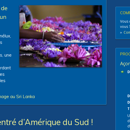
 de
COMP
 un
Vous 
vous 
»
Con
nélux,
es
PROC
s, une
Açor
ordant
D
nes
des
D
nage au Sri Lanka
D
T
U
entré d’Amérique du Sud !
d
d