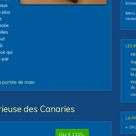
boisso
 aux
 plus
Merci 
e
recevo
encée
lles
out
 à
LES 
ux qui
Fêt
s par
Sug
Un
île
à portée de main
Vo
du 
Une
térieuse des Canaries
LA P
»
On 
Dès € 1'215.–