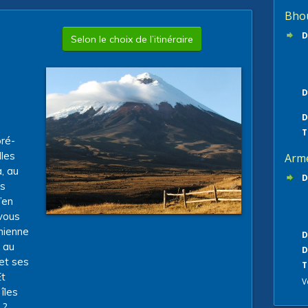
Bho
D
Selon le choix de l’itinéraire
D
D
T
pré-
lles
Arm
, au
D
es
’en
vous
nienne
D
 au
D
et ses
T
Et
V
îles
 ?