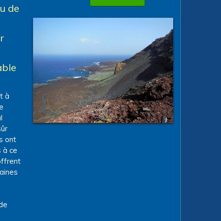
au de
r
able
t à
de
l
sûr
s ont
 à ce
offrent
taines
rde