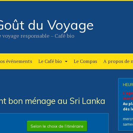
Goût du Voyage
 voyage responsable – Café bio
os événements
Le Café bio
Le Compas
A propos de 
HEUR
L'age
ont bon ménage au Sri Lanka
mardi
Au pl
dès l
mercr
same
Selon le choix de l’itinéraire