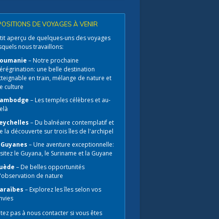
OSITIONS DE VOYAGES À VENIR
tit aperçu de quelques-uns des voyages
squels nous travaillons:
oumanie
– Notre prochaine
érégrination: une belle destination
tteignable en train, mélange de nature et
e culture
ambodge
– Les temples célèbres et au-
elà
eychelles
– Du balnéaire contemplatif et
e la découverte sur trois îles de l'archipel
 Guyanes
– Une aventure exceptionnelle:
isitez le Guyana, le Suriname et la Guyane
uède
– De belles opportunités
'observation de nature
araïbes
– Explorez les îles selon vos
nvies
tez pas à nous contacter​ si vous êtes