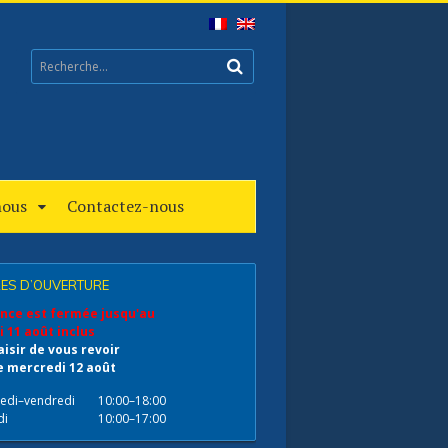
nous
Contactez-nous
ES D’OUVERTURE
nce est fermée jusqu'au
 11 août inclus
aisir de vous revoir
e mercredi 12 août
edi–vendredi
10:00–18:00
di
10:00–17:00