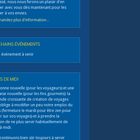
ssé, nous nous ferons un plaisir d'en
ter avec vous dès maintenant pour les
er à vos envies.
andez plus d'information...
HAINS ÉVÉNEMENTS
 événement à venir
S DE MIDI
onne nouvelle (pour les voyageurs) et une
se nouvelle (pour les fins gourmets): la
de croissante de création de voyages
oblige à modifier un peu notre emploi du
 (fermeture le mardi pour être zen pour
r sur vos voyages) et à prendre la
on de ne plus servir habituellement de
à midi.
continuons bien sûr toujours à servir