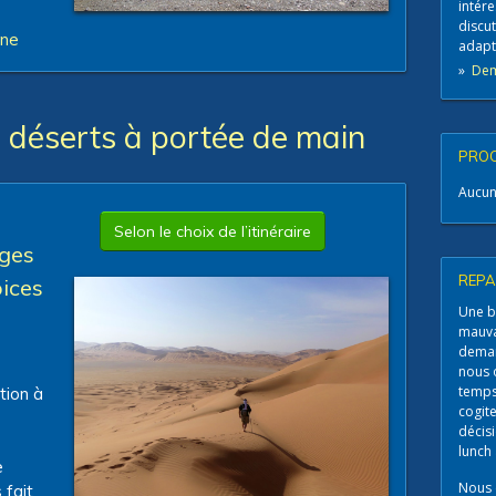
intére
discu
gne
adapt
»
Dem
 déserts à portée de main
PROC
Aucun
Selon le choix de l’itinéraire
ages
REPA
pices
Une b
mauvai
deman
nous 
temps
tion à
cogite
décisi
lunch 
e
Nous 
 fait